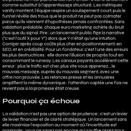
comme substitut à l’apprentissage structuré. Les métriques
vanity montent, l’équipe respire un soulagement court, puis le
funnel révèle des trous que le produit ne peut pas colmater
parce qu’ils viennent d’hypothèses jamais confrontées. Sans
validation préalable, chaque euro marketing achète du bruit
plus que du signal. Pire : un lancement public fige la narrative
("c’est l’outil X pour Y") alors que Y n’était qu’une intuition.
Corriger après coup coûte plus cher en positionnement, en
SEO, et en crédibilité. Pour un fondateur, c’est l’une des erreurs
les plus destructrices : elle donne l’illusion de progrès tout en
consommant le runway. Les canaux payants accélèrent cette
erreur : plus le trafic est cher, plus vite vous apprenez… le
mauvais message, auprès du mauvais segment, avec une
offre non prouvée. Les relances presse et les annuaires
amplifient la même dynamique : l’attention captée une fois ne
revient pas si la promesse était creuse.
Pourquoi ça échoue
La validation n’est pas une option de prudence ; c’est un levier
de levier financier et de clarté stratégique. Un lancement sans
elle maximise l’exposition au moment où l’incertitude est
maximale : vous ne savez pas encore qui souffre assez pour