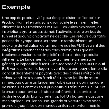
Exemple
Une app de productivité pour équipes distantes "lance" sur
Product Hunt et en ads sans avoir validé le segment : elles
ciblent à la fois freelances et PME. Les visites explosent, les
inscriptions gratuites aussi, mais l’activation reste en bas de
funnel et aucun plan payant ne décolle. Les retours qualitatifs
parlent de "sympa" sans urgence. En rembobinant, un
package de validation aurait montré que les PME veulent des
intégrations calendrier et des rôles admin, alors que les
freelances veulent une simplicité radicale—deux produits
différents. Le lancement unique a cimenté un message
générique impossible à tenir. Une seconde équipe, sur un outil
B2B vertical, retient la leçon : avant toute campagne large, elle
conclut dix entretiens payants avec des critères d’éligibilité
stricts, vend trois pilotes à tarif réduit avec feuille de route
signée, puis ouvre un lancement ciblé sur une communauté
de niche. Les chiffres sont plus petits au début, mais le CAC et
le churn racontent une histoire cohérente. Le contraste
illustre le coût du bruit acheté trop tôt. Un troisième cas : une
marketplace B2B lance une "grande ouverture" avec code
promo agressif ; les commandes unitaires montent mais la