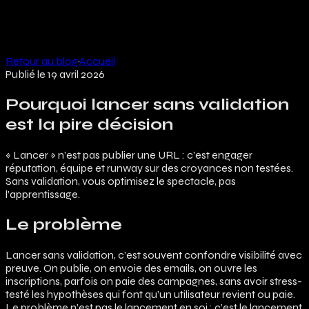
Architecture
Mode
Rôles
Capacités
Tarifs
Blog
EN
Retour au blog
·
Accueil
Publié le
19 avril 2026
Pourquoi lancer sans validation
est la pire décision
« Lancer » n’est pas publier une URL : c’est engager
réputation, équipe et runway sur des croyances non testées.
Sans validation, vous optimisez le spectacle, pas
l’apprentissage.
Le problème
Lancer sans validation, c’est souvent confondre visibilité avec
preuve. On publie, on envoie des emails, on ouvre les
inscriptions, parfois on paie des campagnes, sans avoir stress-
testé les hypothèses qui font qu’un utilisateur revient ou paie.
Le problème n’est pas le lancement en soi : c’est le lancement