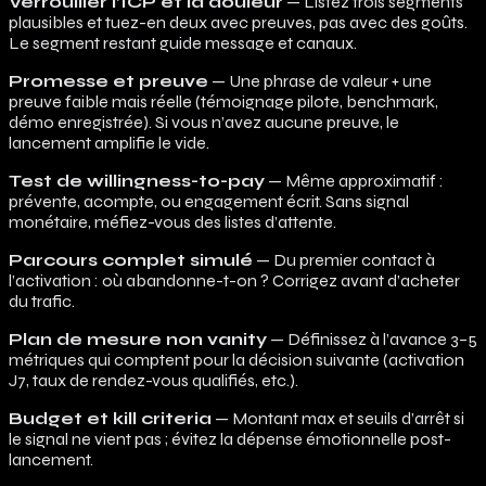
Verrouiller l’ICP et la douleur
— Listez trois segments
plausibles et tuez-en deux avec preuves, pas avec des goûts.
Le segment restant guide message et canaux.
Promesse et preuve
— Une phrase de valeur + une
preuve faible mais réelle (témoignage pilote, benchmark,
démo enregistrée). Si vous n’avez aucune preuve, le
lancement amplifie le vide.
Test de willingness-to-pay
— Même approximatif :
prévente, acompte, ou engagement écrit. Sans signal
monétaire, méfiez-vous des listes d’attente.
Parcours complet simulé
— Du premier contact à
l’activation : où abandonne-t-on ? Corrigez avant d’acheter
du trafic.
Plan de mesure non vanity
— Définissez à l’avance 3–5
métriques qui comptent pour la décision suivante (activation
J7, taux de rendez-vous qualifiés, etc.).
Budget et kill criteria
— Montant max et seuils d’arrêt si
le signal ne vient pas ; évitez la dépense émotionnelle post-
lancement.