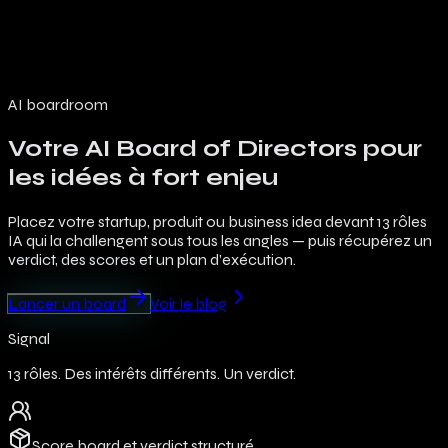
Architecture
Mode
Rôles
Capacités
Tarifs
Blog
EN
AI boardroom
Votre AI Board of Directors pour
les idées à fort enjeu
Placez votre startup, produit ou business idea devant 13 rôles
IA qui la challengent sous tous les angles — puis récupérez un
verdict, des scores et un plan d’exécution.
Lancer un board
Voir le blog
Signal
13 rôles. Des intérêts différents. Un verdict.
Score board et verdict structuré